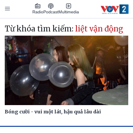
Nhảy đến nội dung
Podcast
Radio
Multimedia
Main navigation
Từ khóa tìm kiếm:
liệt vận động
Bóng cười - vui một lát, hậu quả lâu dài