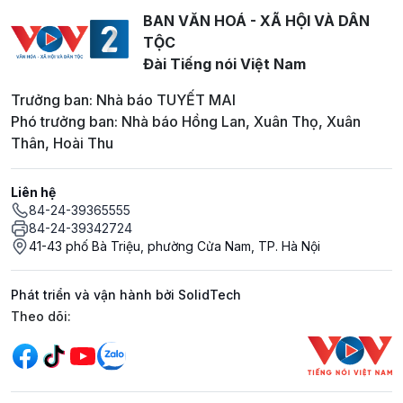
BAN VĂN HOÁ - XÃ HỘI VÀ DÂN
TỘC
Đài Tiếng nói Việt Nam
Trưởng ban: Nhà báo TUYẾT MAI
Phó trưởng ban: Nhà báo Hồng Lan, Xuân Thọ, Xuân
Thân, Hoài Thu
Liên hệ
84-24-39365555
84-24-39342724
41-43 phố Bà Triệu, phường Cửa Nam, TP. Hà Nội
Phát triển và vận hành bởi SolidTech
Mạng xã hội
Theo dõi: