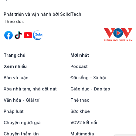
Phát triển và vận hành bởi SolidTech
Mạng xã hội
Theo dõi:
Trang chủ
Mới nhất
Xem nhiều
Podcast
Bàn và luận
Đời sống - Xã hội
Xóa nhà tạm, nhà dột nát
Giáo dục - Đào tạo
Văn hóa - Giải trí
Thể thao
Pháp luật
Sức khỏe
Chuyện người già
VOV2 kết nối
Chuyện thầm kín
Multimedia