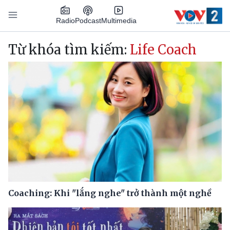
Nhảy đến nội dung
Podcast
Radio
Multimedia
Main navigation
Từ khóa tìm kiếm:
Life Coach
Coaching: Khi "lắng nghe" trở thành một nghề