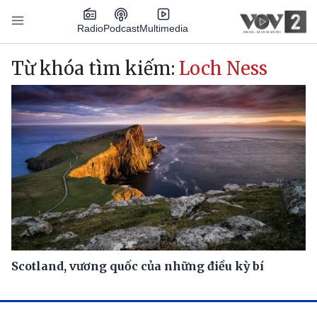
Nhảy đến nội dung
Podcast
Radio
Multimedia
Main navigation
Từ khóa tìm kiếm:
Loch Ness
Scotland, vương quốc của những điều kỳ bí