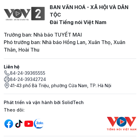
BAN VĂN HOÁ - XÃ HỘI VÀ DÂN
TỘC
Đài Tiếng nói Việt Nam
Trưởng ban: Nhà báo TUYẾT MAI
Phó trưởng ban: Nhà báo Hồng Lan, Xuân Thọ, Xuân
Thân, Hoài Thu
Liên hệ
84-24-39365555
84-24-39342724
41-43 phố Bà Triệu, phường Cửa Nam, TP. Hà Nội
Phát triển và vận hành bởi SolidTech
Mạng xã hội
Theo dõi: