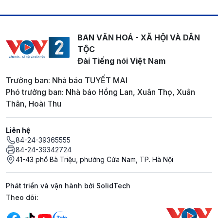
BAN VĂN HOÁ - XÃ HỘI VÀ DÂN
TỘC
Đài Tiếng nói Việt Nam
Trưởng ban: Nhà báo TUYẾT MAI
Phó trưởng ban: Nhà báo Hồng Lan, Xuân Thọ, Xuân
Thân, Hoài Thu
Liên hệ
84-24-39365555
84-24-39342724
41-43 phố Bà Triệu, phường Cửa Nam, TP. Hà Nội
Phát triển và vận hành bởi SolidTech
Mạng xã hội
Theo dõi: