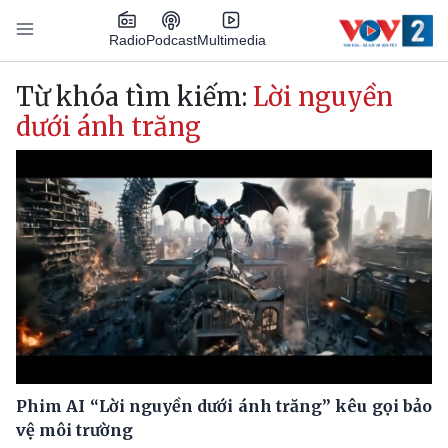
Nhảy đến nội dung
Podcast
Radio
Multimedia
Main navigation
Từ khóa tìm kiếm:
Lời nguyền
dưới ánh trăng
Phim AI “Lời nguyền dưới ánh trăng” kêu gọi bảo
vệ môi trường