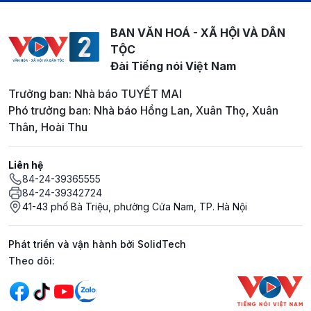
BAN VĂN HOÁ - XÃ HỘI VÀ DÂN
TỘC
Đài Tiếng nói Việt Nam
Trưởng ban: Nhà báo TUYẾT MAI
Phó trưởng ban: Nhà báo Hồng Lan, Xuân Thọ, Xuân
Thân, Hoài Thu
Liên hệ
84-24-39365555
84-24-39342724
41-43 phố Bà Triệu, phường Cửa Nam, TP. Hà Nội
Phát triển và vận hành bởi SolidTech
Mạng xã hội
Theo dõi: