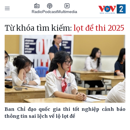
Nhảy đến nội dung
Podcast
Radio
Multimedia
Main navigation
Từ khóa tìm kiếm:
lọt đề thi 2025
Ban Chỉ đạo quốc gia thi tốt nghiệp cảnh báo
thông tin sai lệch về lộ lọt đề