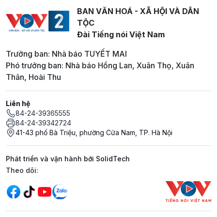
BAN VĂN HOÁ - XÃ HỘI VÀ DÂN
TỘC
Đài Tiếng nói Việt Nam
Trưởng ban: Nhà báo TUYẾT MAI
Phó trưởng ban: Nhà báo Hồng Lan, Xuân Thọ, Xuân
Thân, Hoài Thu
Liên hệ
84-24-39365555
84-24-39342724
41-43 phố Bà Triệu, phường Cửa Nam, TP. Hà Nội
Phát triển và vận hành bởi SolidTech
Mạng xã hội
Theo dõi: