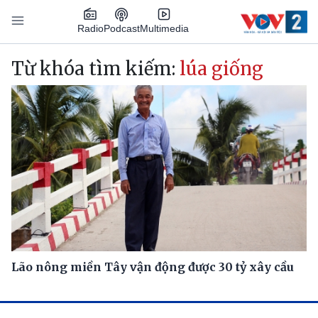
Nhảy đến nội dung
Podcast
Radio
Multimedia
Main navigation
Từ khóa tìm kiếm:
lúa giống
Lão nông miền Tây vận động được 30 tỷ xây cầu