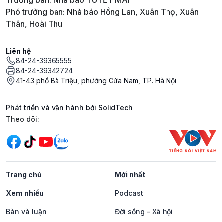
Trưởng ban: Nhà báo TUYẾT MAI
Phó trưởng ban: Nhà báo Hồng Lan, Xuân Thọ, Xuân
Thân, Hoài Thu
Liên hệ
84-24-39365555
84-24-39342724
41-43 phố Bà Triệu, phường Cửa Nam, TP. Hà Nội
Phát triển và vận hành bởi SolidTech
Mạng xã hội
Theo dõi:
Trang chủ
Mới nhất
Xem nhiều
Podcast
Bàn và luận
Đời sống - Xã hội