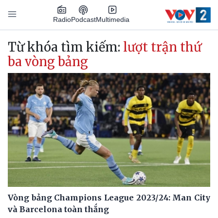
Nhảy đến nội dung
Podcast
Radio
Multimedia
Main navigation
Từ khóa tìm kiếm:
lượt trận thứ
ba vòng bảng
Vòng bảng Champions League 2023/24: Man City
và Barcelona toàn thắng