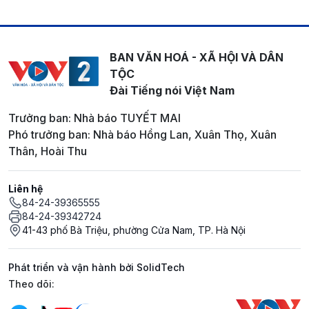
BAN VĂN HOÁ - XÃ HỘI VÀ DÂN
TỘC
Đài Tiếng nói Việt Nam
Trưởng ban: Nhà báo TUYẾT MAI
Phó trưởng ban: Nhà báo Hồng Lan, Xuân Thọ, Xuân
Thân, Hoài Thu
Liên hệ
84-24-39365555
84-24-39342724
41-43 phố Bà Triệu, phường Cửa Nam, TP. Hà Nội
Phát triển và vận hành bởi SolidTech
Mạng xã hội
Theo dõi: