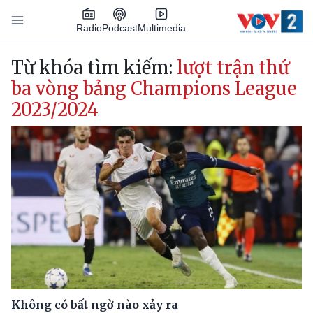
Nhảy đến nội dung
Podcast
Radio
Multimedia
Main navigation
Từ khóa tìm kiếm:
lượt trận thứ
ba vòng bảng Champions League
2023/2024
Không có bất ngờ nào xảy ra