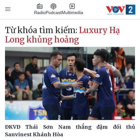
Nhảy đến nội dung
Podcast
Radio
Multimedia
Main navigation
Từ khóa tìm kiếm:
Luxury Hạ
Long khủng hoảng
ĐKVĐ Thái Sơn Nam thắng đậm đối thủ
Sanvinest Khánh Hòa