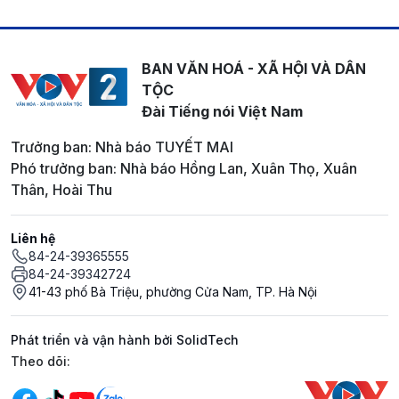
BAN VĂN HOÁ - XÃ HỘI VÀ DÂN
TỘC
Đài Tiếng nói Việt Nam
Trưởng ban: Nhà báo TUYẾT MAI
Phó trưởng ban: Nhà báo Hồng Lan, Xuân Thọ, Xuân
Thân, Hoài Thu
Liên hệ
84-24-39365555
84-24-39342724
41-43 phố Bà Triệu, phường Cửa Nam, TP. Hà Nội
Phát triển và vận hành bởi SolidTech
Mạng xã hội
Theo dõi: