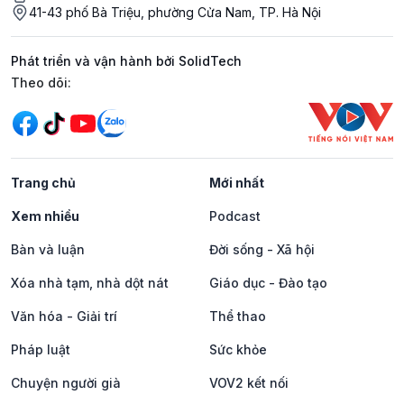
41-43 phố Bà Triệu, phường Cửa Nam, TP. Hà Nội
Phát triển và vận hành bởi SolidTech
Mạng xã hội
Theo dõi:
Trang chủ
Mới nhất
Xem nhiều
Podcast
Bàn và luận
Đời sống - Xã hội
Xóa nhà tạm, nhà dột nát
Giáo dục - Đào tạo
Văn hóa - Giải trí
Thể thao
Pháp luật
Sức khỏe
Chuyện người già
VOV2 kết nối