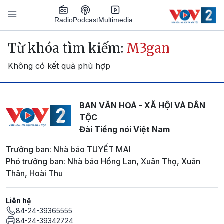
Nhảy đến nội dung
Podcast
Radio
Multimedia
Main navigation
Từ khóa tìm kiếm:
M3gan
Không có kết quả phù hợp
BAN VĂN HOÁ - XÃ HỘI VÀ DÂN
TỘC
Đài Tiếng nói Việt Nam
Trưởng ban: Nhà báo TUYẾT MAI
Phó trưởng ban: Nhà báo Hồng Lan, Xuân Thọ, Xuân
Thân, Hoài Thu
Liên hệ
84-24-39365555
84-24-39342724