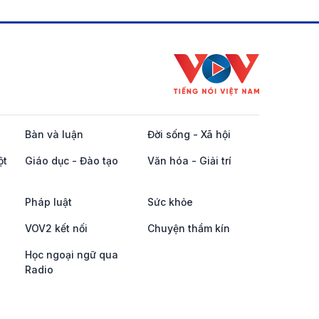
Bàn và luận
Đời sống - Xã hội
ột
Giáo dục - Đào tạo
Văn hóa - Giải trí
Pháp luật
Sức khỏe
VOV2 kết nối
Chuyện thầm kín
Học ngoại ngữ qua
Radio