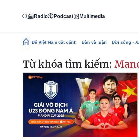
Nhảy đến nội dung
Radio
Podcast
Multimedia
Main navigation
Để Việt Nam cất cánh
Bàn và luận
Đời sống - X
Từ khóa tìm kiếm:
Mand