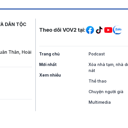
Mạng xã hội
VÀ DÂN TỘC
Theo dõi VOV2 tại:
uân Thân, Hoài
Trang chủ
Podcast
Mới nhất
Xóa nhà tạm, nhà d
nát
Xem nhiều
Thể thao
Chuyện người già
Multimedia