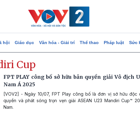
ã hội
Giáo dục
Văn hóa - Giải trí
Thể thao
Pháp luật
Sức 
iri Cup
FPT PLAY công bố sở hữu bản quyền giải Vô địch 
Nam Á 2025
[VOV2] - Ngày 10/07, FPT Play công bố là đơn vị sở hữu độc
quyền và phát sóng trọn vẹn giải ASEAN U23 Mandiri Cup™ 202
Nam.