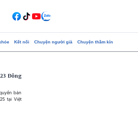
khỏe
Kết nối
Chuyện người già
Chuyện thầm kín
U23 Đông
 quyền bản
5 tại Việt