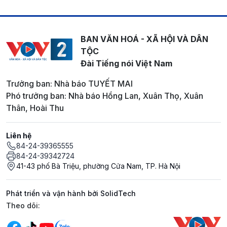
BAN VĂN HOÁ - XÃ HỘI VÀ DÂN
TỘC
Đài Tiếng nói Việt Nam
Trưởng ban: Nhà báo TUYẾT MAI
Phó trưởng ban: Nhà báo Hồng Lan, Xuân Thọ, Xuân
Thân, Hoài Thu
Liên hệ
84-24-39365555
84-24-39342724
41-43 phố Bà Triệu, phường Cửa Nam, TP. Hà Nội
Phát triển và vận hành bởi SolidTech
Mạng xã hội
Theo dõi: