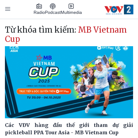
Nhảy đến nội dung
Podcast
Radio
Multimedia
Main navigation
Từ khóa tìm kiếm:
MB Vietnam
Cup
Các VĐV hàng đầu thế giới tham dự giải
pickleball PPA Tour Asia - MB Vietnam Cup