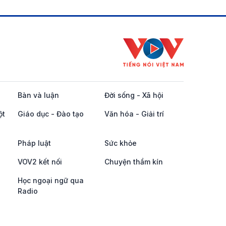
Bàn và luận
Đời sống - Xã hội
ột
Giáo dục - Đào tạo
Văn hóa - Giải trí
Pháp luật
Sức khỏe
VOV2 kết nối
Chuyện thầm kín
Học ngoại ngữ qua
Radio