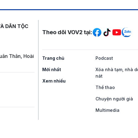
Mạng xã hội
VÀ DÂN TỘC
Theo dõi VOV2 tại:
uân Thân, Hoài
Trang chủ
Podcast
Mới nhất
Xóa nhà tạm, nhà d
nát
Xem nhiều
Thể thao
Chuyện người già
Multimedia