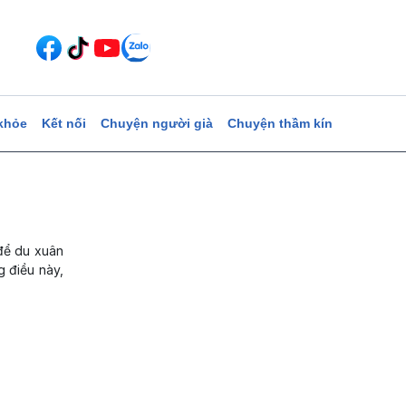
khỏe
Kết nối
Chuyện người già
Chuyện thầm kín
 để du xuân
g điều này,