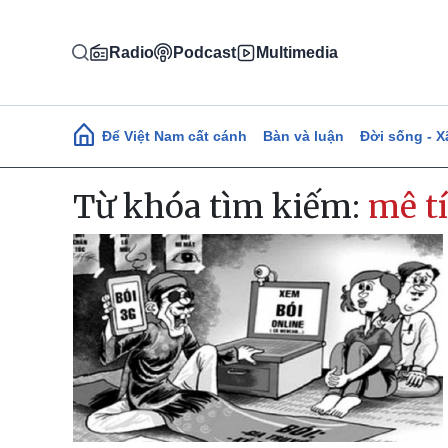
Nhảy đến nội dung
Radio
Podcast
Multimedia
Main navigation
Để Việt Nam cất cánh
Bàn và luận
Đời sống - X
Từ khóa tìm kiếm:
mê ti