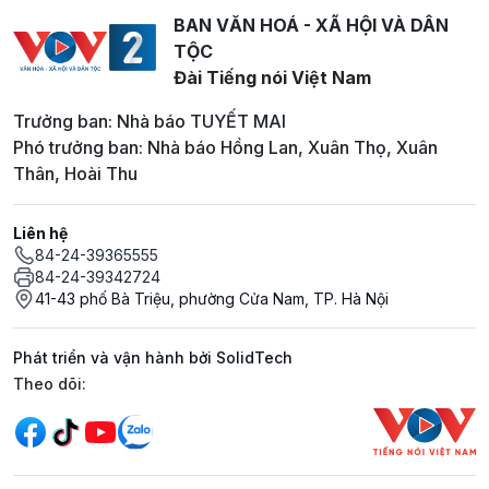
BAN VĂN HOÁ - XÃ HỘI VÀ DÂN
TỘC
Đài Tiếng nói Việt Nam
Trưởng ban: Nhà báo TUYẾT MAI
Phó trưởng ban: Nhà báo Hồng Lan, Xuân Thọ, Xuân
Thân, Hoài Thu
Liên hệ
84-24-39365555
84-24-39342724
41-43 phố Bà Triệu, phường Cửa Nam, TP. Hà Nội
Phát triển và vận hành bởi SolidTech
Mạng xã hội
Theo dõi: