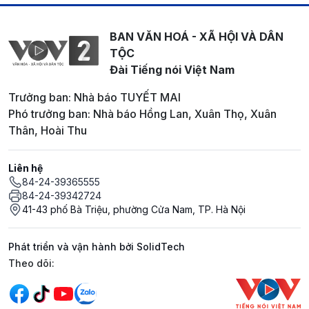
BAN VĂN HOÁ - XÃ HỘI VÀ DÂN
TỘC
Đài Tiếng nói Việt Nam
Trưởng ban: Nhà báo TUYẾT MAI
Phó trưởng ban: Nhà báo Hồng Lan, Xuân Thọ, Xuân
Thân, Hoài Thu
Liên hệ
84-24-39365555
84-24-39342724
41-43 phố Bà Triệu, phường Cửa Nam, TP. Hà Nội
Phát triển và vận hành bởi SolidTech
Mạng xã hội
Theo dõi: