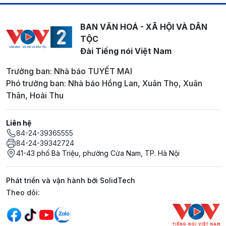
BAN VĂN HOÁ - XÃ HỘI VÀ DÂN
TỘC
Đài Tiếng nói Việt Nam
Trưởng ban: Nhà báo TUYẾT MAI
Phó trưởng ban: Nhà báo Hồng Lan, Xuân Thọ, Xuân
Thân, Hoài Thu
Liên hệ
84-24-39365555
84-24-39342724
41-43 phố Bà Triệu, phường Cửa Nam, TP. Hà Nội
Phát triển và vận hành bởi SolidTech
Mạng xã hội
Theo dõi: