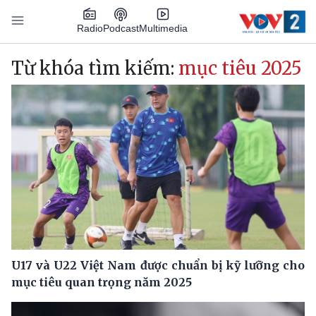
Nhảy đến nội dung
Podcast
Radio
Multimedia
Main navigation
Từ khóa tìm kiếm:
mục tiêu 2025
U17 và U22 Việt Nam được chuẩn bị kỹ lưỡng cho
mục tiêu quan trọng năm 2025