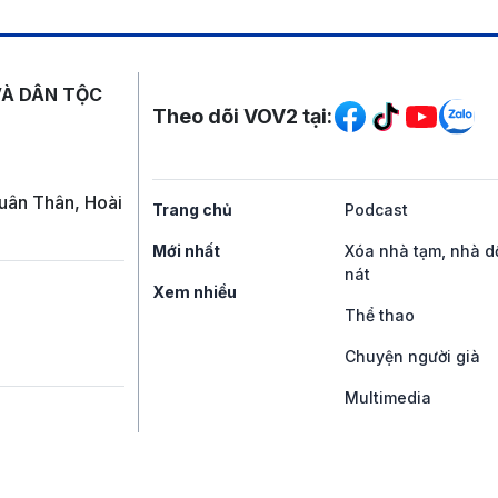
Mạng xã hội
VÀ DÂN TỘC
Theo dõi VOV2 tại:
uân Thân, Hoài
Trang chủ
Podcast
Mới nhất
Xóa nhà tạm, nhà d
nát
Xem nhiều
Thể thao
Chuyện người già
Multimedia