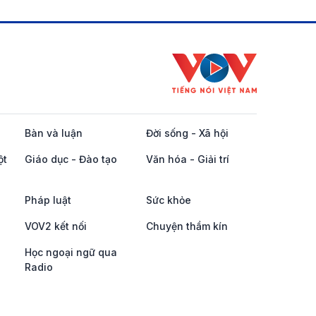
Bàn và luận
Đời sống - Xã hội
ột
Giáo dục - Đào tạo
Văn hóa - Giải trí
Pháp luật
Sức khỏe
VOV2 kết nối
Chuyện thầm kín
Học ngoại ngữ qua
Radio