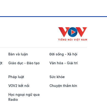
Bàn và luận
Đời sống - Xã hội
ột
Giáo dục - Đào tạo
Văn hóa - Giải trí
Pháp luật
Sức khỏe
VOV2 kết nối
Chuyện thầm kín
Học ngoại ngữ qua
Radio