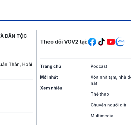
Mạng xã hội
VÀ DÂN TỘC
Theo dõi VOV2 tại:
uân Thân, Hoài
Trang chủ
Podcast
Mới nhất
Xóa nhà tạm, nhà d
nát
Xem nhiều
Thể thao
Chuyện người già
Multimedia