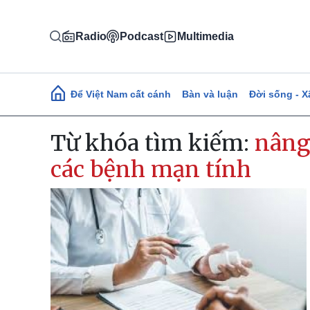
Nhảy đến nội dung
Radio
Podcast
Multimedia
Main navigation
Để Việt Nam cất cánh
Bàn và luận
Đời sống - X
Từ khóa tìm kiếm:
nâng 
các bệnh mạn tính