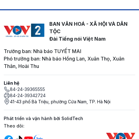
BAN VĂN HOÁ - XÃ HỘI VÀ DÂN
TỘC
Đài Tiếng nói Việt Nam
Trưởng ban: Nhà báo TUYẾT MAI
Phó trưởng ban: Nhà báo Hồng Lan, Xuân Thọ, Xuân
Thân, Hoài Thu
Liên hệ
84-24-39365555
84-24-39342724
41-43 phố Bà Triệu, phường Cửa Nam, TP. Hà Nội
Phát triển và vận hành bởi SolidTech
Mạng xã hội
Theo dõi: