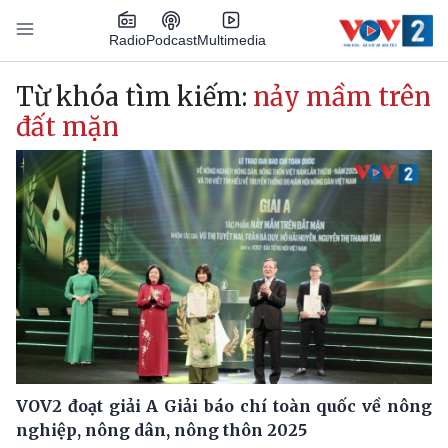
Nhảy đến nội dung
Podcast
Radio
Multimedia
Main navigation
Từ khóa tìm kiếm:
nảy mầm trên
đất mặn
VOV2 đoạt giải A Giải báo chí toàn quốc về nông
nghiệp, nông dân, nông thôn 2025