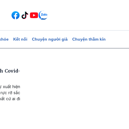
khỏe
Kết nối
Chuyện người già
Chuyện thầm kín
h Covid-
 xuất hiện
rực rỡ sắc
ất cứ ai đi