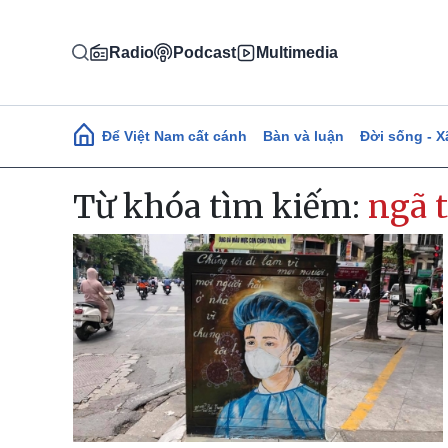
Nhảy đến nội dung
Radio
Podcast
Multimedia
Main navigation
Để Việt Nam cất cánh
Bàn và luận
Đời sống - X
Từ khóa tìm kiếm:
ngã 