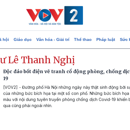
ã hội
Giáo dục
Văn hóa - Giải trí
Thể thao
Pháp luật
Sức 
tư Lê Thanh Nghị
Độc đáo bốt điện vẽ tranh cổ động phòng, chống dịc
19
[VOV2] - Đường phố Hà Nội những ngày này thật sinh động bởi sự
của những bức bích họa tại một số con phố. Những bức bích họa 
màu với nội dung tuyên truyền phòng chống dịch Covid-19 khiến b
qua cũng phải ngoái nhìn.