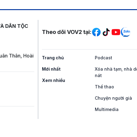
Mạng xã hội
VÀ DÂN TỘC
Theo dõi VOV2 tại:
uân Thân, Hoài
Trang chủ
Podcast
Mới nhất
Xóa nhà tạm, nhà d
nát
Xem nhiều
Thể thao
Chuyện người già
Multimedia