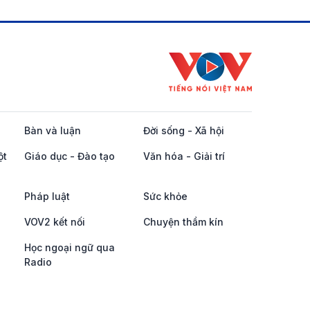
Bàn và luận
Đời sống - Xã hội
ột
Giáo dục - Đào tạo
Văn hóa - Giải trí
Pháp luật
Sức khỏe
VOV2 kết nối
Chuyện thầm kín
Học ngoại ngữ qua
Radio