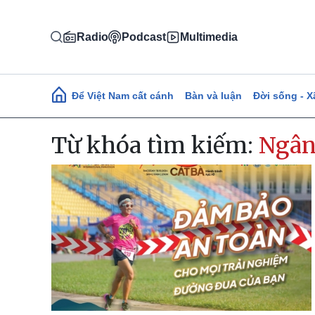
Nhảy đến nội dung
Radio
Podcast
Multimedia
Main navigation
Để Việt Nam cất cánh
Bàn và luận
Đời sống - X
Từ khóa tìm kiếm:
Ngân