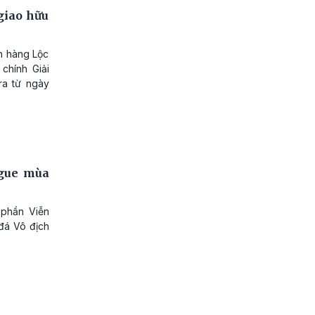
giao hữu
n hàng Lộc
chính Giải
ra từ ngày
ague mùa
 phần Viễn
 đá Vô địch