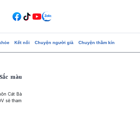
khỏe
Kết nối
Chuyện người già
Chuyện thầm kín
 Sắc màu
hôn Cát Bà
ĐV sẽ tham