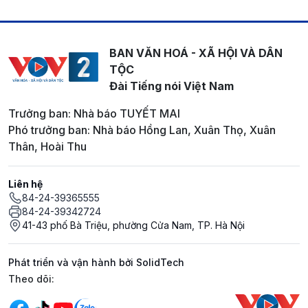
BAN VĂN HOÁ - XÃ HỘI VÀ DÂN
TỘC
Đài Tiếng nói Việt Nam
Trưởng ban: Nhà báo TUYẾT MAI
Phó trưởng ban: Nhà báo Hồng Lan, Xuân Thọ, Xuân
Thân, Hoài Thu
Liên hệ
84-24-39365555
84-24-39342724
41-43 phố Bà Triệu, phường Cửa Nam, TP. Hà Nội
Phát triển và vận hành bởi SolidTech
Mạng xã hội
Theo dõi: