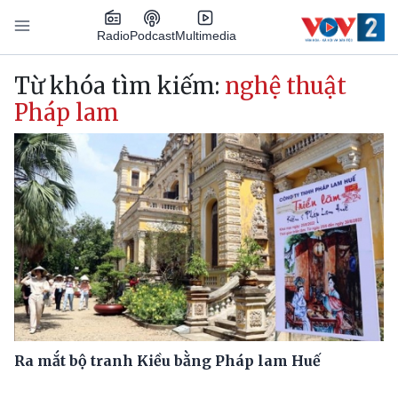
Nhảy đến nội dung
Podcast
Radio
Multimedia
Main navigation
Từ khóa tìm kiếm:
nghệ thuật
Pháp lam
Ra mắt bộ tranh Kiều bằng Pháp lam Huế