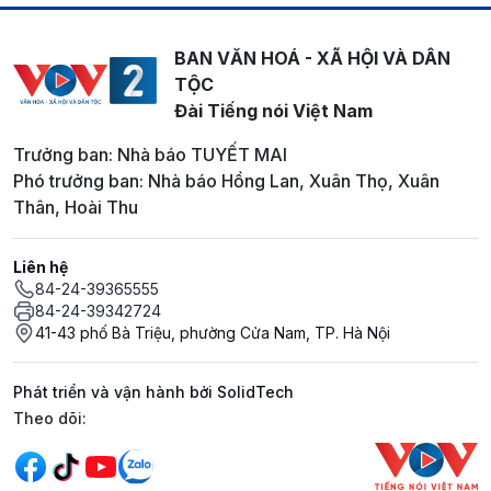
BAN VĂN HOÁ - XÃ HỘI VÀ DÂN
TỘC
Đài Tiếng nói Việt Nam
Trưởng ban: Nhà báo TUYẾT MAI
Phó trưởng ban: Nhà báo Hồng Lan, Xuân Thọ, Xuân
Thân, Hoài Thu
Liên hệ
84-24-39365555
84-24-39342724
41-43 phố Bà Triệu, phường Cửa Nam, TP. Hà Nội
Phát triển và vận hành bởi SolidTech
Mạng xã hội
Theo dõi: