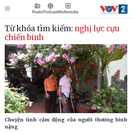
Nhảy đến nội dung
Podcast
Radio
Multimedia
Main navigation
Từ khóa tìm kiếm:
nghị lực cựu
chiến binh
Chuyện tình cảm động của người thương binh
nặng