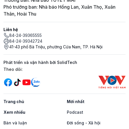
Trưởng ban: Nhà báo TUYẾT MAI
Phó trưởng ban: Nhà báo Hồng Lan, Xuân Thọ, Xuân
Thân, Hoài Thu
Liên hệ
84-24-39365555
84-24-39342724
41-43 phố Bà Triệu, phường Cửa Nam, TP. Hà Nội
Phát triển và vận hành bởi SolidTech
Mạng xã hội
Theo dõi:
Trang chủ
Mới nhất
Xem nhiều
Podcast
Bàn và luận
Đời sống - Xã hội