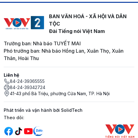
BAN VĂN HOÁ - XÃ HỘI VÀ DÂN
TỘC
Đài Tiếng nói Việt Nam
Trưởng ban: Nhà báo TUYẾT MAI
Phó trưởng ban: Nhà báo Hồng Lan, Xuân Thọ, Xuân
Thân, Hoài Thu
Liên hệ
84-24-39365555
84-24-39342724
41-43 phố Bà Triệu, phường Cửa Nam, TP. Hà Nội
Phát triển và vận hành bởi SolidTech
Mạng xã hội
Theo dõi: