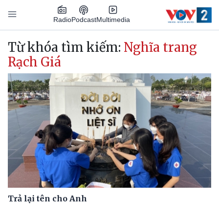
Nhảy đến nội dung
Podcast
Radio
Multimedia
Main navigation
Từ khóa tìm kiếm:
Nghĩa trang
Rạch Giá
Trả lại tên cho Anh