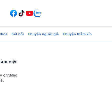
khỏe
Kết nối
Chuyện người già
Chuyện thầm kín
làm việc
y ở trường
nh.