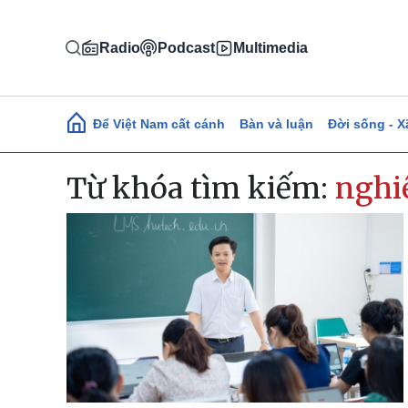
Nhảy đến nội dung
Radio
Podcast
Multimedia
Main navigation
Để Việt Nam cất cánh
Bàn và luận
Đời sống - X
Từ khóa tìm kiếm:
nghi