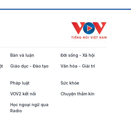
Bàn và luận
Đời sống - Xã hội
ột
Giáo dục - Đào tạo
Văn hóa - Giải trí
Pháp luật
Sức khỏe
VOV2 kết nối
Chuyện thầm kín
Học ngoại ngữ qua
Radio