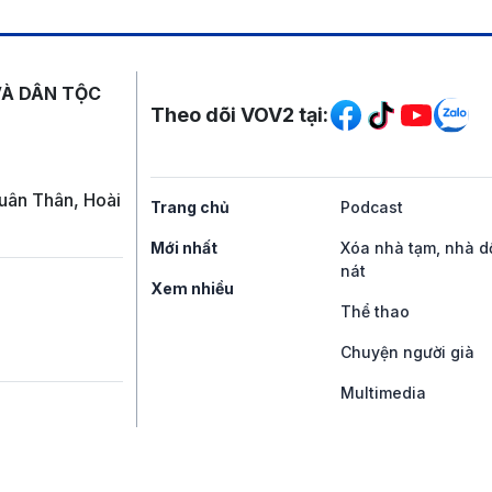
Mạng xã hội
VÀ DÂN TỘC
Theo dõi VOV2 tại:
uân Thân, Hoài
Trang chủ
Podcast
Mới nhất
Xóa nhà tạm, nhà d
nát
Xem nhiều
Thể thao
Chuyện người già
Multimedia