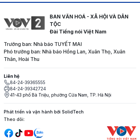
BAN VĂN HOÁ - XÃ HỘI VÀ DÂN
TỘC
Đài Tiếng nói Việt Nam
Trưởng ban: Nhà báo TUYẾT MAI
Phó trưởng ban: Nhà báo Hồng Lan, Xuân Thọ, Xuân
Thân, Hoài Thu
Liên hệ
84-24-39365555
84-24-39342724
41-43 phố Bà Triệu, phường Cửa Nam, TP. Hà Nội
Phát triển và vận hành bởi SolidTech
Mạng xã hội
Theo dõi: