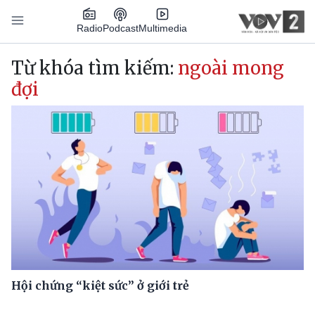
Nhảy đến nội dung
Podcast
Radio
Multimedia
Main navigation
Từ khóa tìm kiếm:
ngoài mong
đợi
Hội chứng “kiệt sức” ở giới trẻ