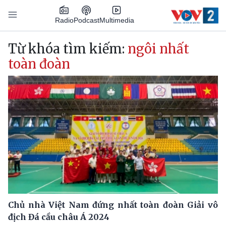
Nhảy đến nội dung
Podcast
Radio
Multimedia
Main navigation
Từ khóa tìm kiếm:
ngôi nhất
toàn đoàn
Chủ nhà Việt Nam đứng nhất toàn đoàn Giải vô
địch Đá cầu châu Á 2024