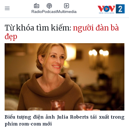
Nhảy đến nội dung
Podcast
Radio
Multimedia
Main navigation
Từ khóa tìm kiếm:
người đàn bà
đẹp
Biểu tượng điện ảnh Julia Roberts tái xuất trong
phim rom-com mới