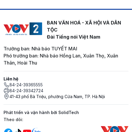
BAN VĂN HOÁ - XÃ HỘI VÀ DÂN
TỘC
Đài Tiếng nói Việt Nam
Trưởng ban: Nhà báo TUYẾT MAI
Phó trưởng ban: Nhà báo Hồng Lan, Xuân Thọ, Xuân
Thân, Hoài Thu
Liên hệ
84-24-39365555
84-24-39342724
41-43 phố Bà Triệu, phường Cửa Nam, TP. Hà Nội
Phát triển và vận hành bởi SolidTech
Mạng xã hội
Theo dõi: