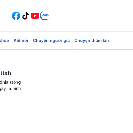
khỏe
Kết nối
Chuyện người già
Chuyện thầm kín
 tinh
inia (sống
gày là hình