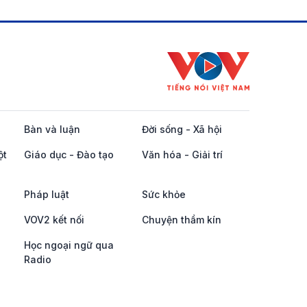
Bàn và luận
Đời sống - Xã hội
ột
Giáo dục - Đào tạo
Văn hóa - Giải trí
Pháp luật
Sức khỏe
VOV2 kết nối
Chuyện thầm kín
Học ngoại ngữ qua
Radio