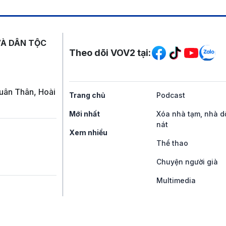
Mạng xã hội
VÀ DÂN TỘC
Theo dõi VOV2 tại:
uân Thân, Hoài
Trang chủ
Podcast
Mới nhất
Xóa nhà tạm, nhà d
nát
Xem nhiều
Thể thao
Chuyện người già
Multimedia