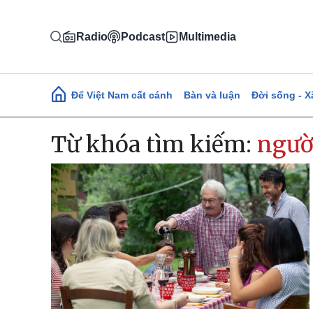
Nhảy đến nội dung
Radio
Podcast
Multimedia
Main navigation
Để Việt Nam cất cánh
Bàn và luận
Đời sống - X
Từ khóa tìm kiếm:
ngườ