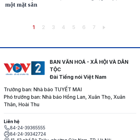
một mặt sân
Pagination
Trang hiện thời
Trang
Trang
Trang
Trang
Trang
Trang
1
2
3
4
5
6
7
BAN VĂN HOÁ - XÃ HỘI VÀ DÂN
TỘC
Đài Tiếng nói Việt Nam
Trưởng ban: Nhà báo TUYẾT MAI
Phó trưởng ban: Nhà báo Hồng Lan, Xuân Thọ, Xuân
Thân, Hoài Thu
Liên hệ
84-24-39365555
84-24-39342724