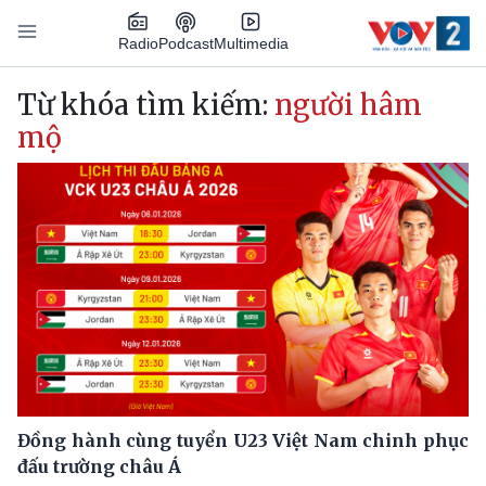
Nhảy đến nội dung
Podcast
Radio
Multimedia
Main navigation
Từ khóa tìm kiếm:
người hâm
mộ
Đồng hành cùng tuyển U23 Việt Nam chinh phục
đấu trường châu Á