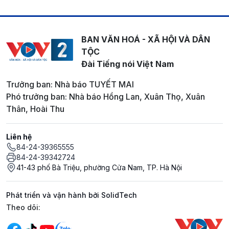
BAN VĂN HOÁ - XÃ HỘI VÀ DÂN
TỘC
Đài Tiếng nói Việt Nam
Trưởng ban: Nhà báo TUYẾT MAI
Phó trưởng ban: Nhà báo Hồng Lan, Xuân Thọ, Xuân
Thân, Hoài Thu
Liên hệ
84-24-39365555
84-24-39342724
41-43 phố Bà Triệu, phường Cửa Nam, TP. Hà Nội
Phát triển và vận hành bởi SolidTech
Mạng xã hội
Theo dõi: