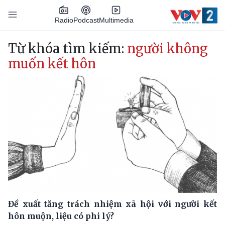
Nhảy đến nội dung
Podcast
Radio
Multimedia
Main navigation
Từ khóa tìm kiếm:
người không
muốn kết hôn
Đề xuất tăng trách nhiệm xã hội với người kết
hôn muộn, liệu có phi lý?