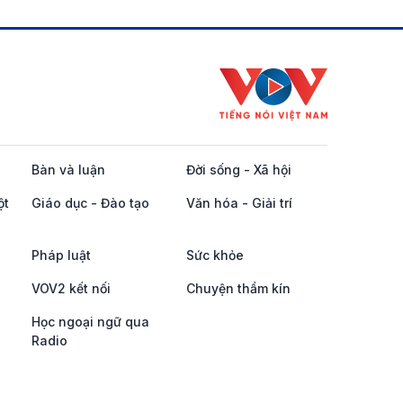
Bàn và luận
Đời sống - Xã hội
ột
Giáo dục - Đào tạo
Văn hóa - Giải trí
Pháp luật
Sức khỏe
VOV2 kết nối
Chuyện thầm kín
Học ngoại ngữ qua
Radio