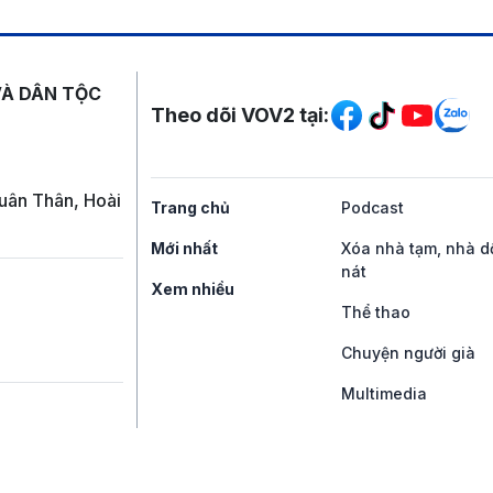
Mạng xã hội
VÀ DÂN TỘC
Theo dõi VOV2 tại:
uân Thân, Hoài
Trang chủ
Podcast
Mới nhất
Xóa nhà tạm, nhà d
nát
Xem nhiều
Thể thao
Chuyện người già
Multimedia