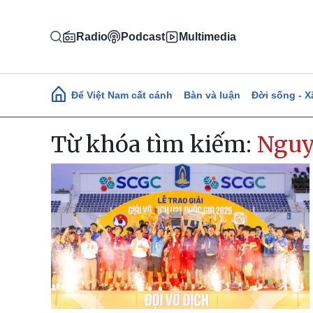
Nhảy đến nội dung
Radio
Podcast
Multimedia
Main navigation
Để Việt Nam cất cánh
Bàn và luận
Đời sống - X
Từ khóa tìm kiếm:
Nguy