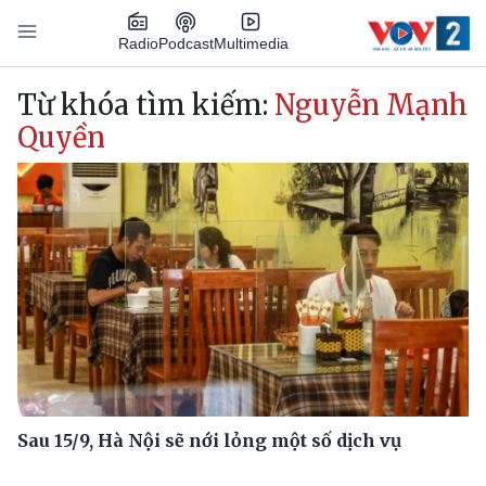
Nhảy đến nội dung
Podcast
Radio
Multimedia
Main navigation
Từ khóa tìm kiếm:
Nguyễn Mạnh
Quyền
Sau 15/9, Hà Nội sẽ nới lỏng một số dịch vụ