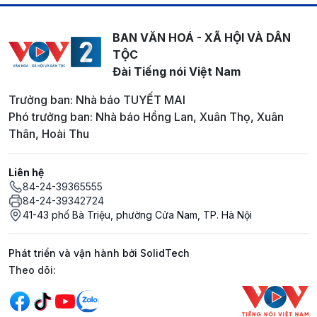
BAN VĂN HOÁ - XÃ HỘI VÀ DÂN
TỘC
Đài Tiếng nói Việt Nam
Trưởng ban: Nhà báo TUYẾT MAI
Phó trưởng ban: Nhà báo Hồng Lan, Xuân Thọ, Xuân
Thân, Hoài Thu
Liên hệ
84-24-39365555
84-24-39342724
41-43 phố Bà Triệu, phường Cửa Nam, TP. Hà Nội
Phát triển và vận hành bởi SolidTech
Mạng xã hội
Theo dõi: