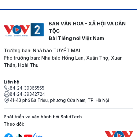
BAN VĂN HOÁ - XÃ HỘI VÀ DÂN
TỘC
Đài Tiếng nói Việt Nam
Trưởng ban: Nhà báo TUYẾT MAI
Phó trưởng ban: Nhà báo Hồng Lan, Xuân Thọ, Xuân
Thân, Hoài Thu
Liên hệ
84-24-39365555
84-24-39342724
41-43 phố Bà Triệu, phường Cửa Nam, TP. Hà Nội
Phát triển và vận hành bởi SolidTech
Mạng xã hội
Theo dõi: