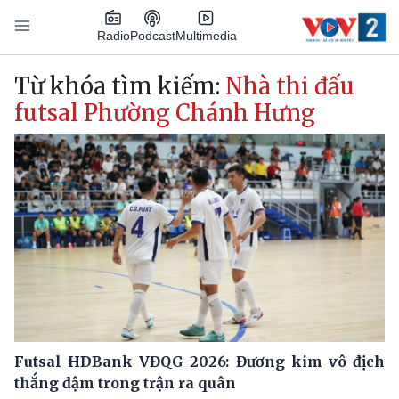
Nhảy đến nội dung
Podcast
Radio
Multimedia
Main navigation
Từ khóa tìm kiếm:
Nhà thi đấu
futsal Phường Chánh Hưng
Futsal HDBank VĐQG 2026: Đương kim vô địch
thắng đậm trong trận ra quân