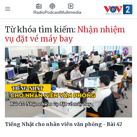
Nhảy đến nội dung
Podcast
Radio
Multimedia
Main navigation
Từ khóa tìm kiếm:
Nhận nhiệm
vụ đặt vé máy bay
Tiếng Nhật cho nhân viên văn phòng - Bài 47