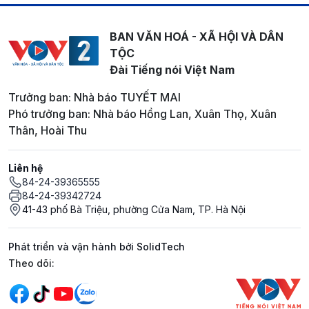
BAN VĂN HOÁ - XÃ HỘI VÀ DÂN
TỘC
Đài Tiếng nói Việt Nam
Trưởng ban: Nhà báo TUYẾT MAI
Phó trưởng ban: Nhà báo Hồng Lan, Xuân Thọ, Xuân
Thân, Hoài Thu
Liên hệ
84-24-39365555
84-24-39342724
41-43 phố Bà Triệu, phường Cửa Nam, TP. Hà Nội
Phát triển và vận hành bởi SolidTech
Mạng xã hội
Theo dõi: