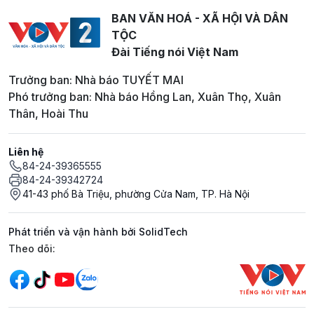
BAN VĂN HOÁ - XÃ HỘI VÀ DÂN
TỘC
Đài Tiếng nói Việt Nam
Trưởng ban: Nhà báo TUYẾT MAI
Phó trưởng ban: Nhà báo Hồng Lan, Xuân Thọ, Xuân
Thân, Hoài Thu
Liên hệ
84-24-39365555
84-24-39342724
41-43 phố Bà Triệu, phường Cửa Nam, TP. Hà Nội
Phát triển và vận hành bởi SolidTech
Mạng xã hội
Theo dõi: