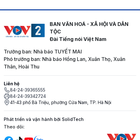
BAN VĂN HOÁ - XÃ HỘI VÀ DÂN
TỘC
Đài Tiếng nói Việt Nam
Trưởng ban: Nhà báo TUYẾT MAI
Phó trưởng ban: Nhà báo Hồng Lan, Xuân Thọ, Xuân
Thân, Hoài Thu
Liên hệ
84-24-39365555
84-24-39342724
41-43 phố Bà Triệu, phường Cửa Nam, TP. Hà Nội
Phát triển và vận hành bởi SolidTech
Mạng xã hội
Theo dõi: