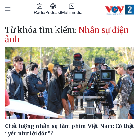
Nhảy đến nội dung
Podcast
Radio
Multimedia
Main navigation
Từ khóa tìm kiếm:
Nhân sự điện
ảnh
Chất lượng nhân sự làm phim Việt Nam: Có thật
“yếu như lời đồn”?