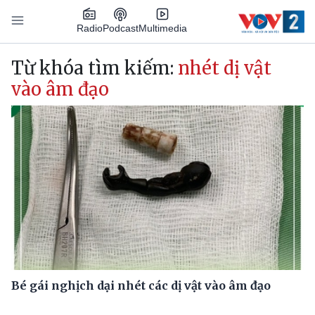
Nhảy đến nội dung
Podcast
Radio
Multimedia
Main navigation
Từ khóa tìm kiếm:
nhét dị vật
vào âm đạo
Bé gái nghịch dại nhét các dị vật vào âm đạo