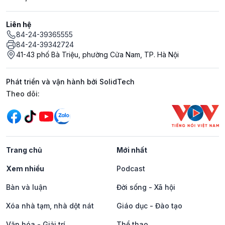
Liên hệ
84-24-39365555
84-24-39342724
41-43 phố Bà Triệu, phường Cửa Nam, TP. Hà Nội
Phát triển và vận hành bởi SolidTech
Mạng xã hội
Theo dõi:
Trang chủ
Mới nhất
Xem nhiều
Podcast
Bàn và luận
Đời sống - Xã hội
Xóa nhà tạm, nhà dột nát
Giáo dục - Đào tạo
Văn hóa - Giải trí
Thể thao