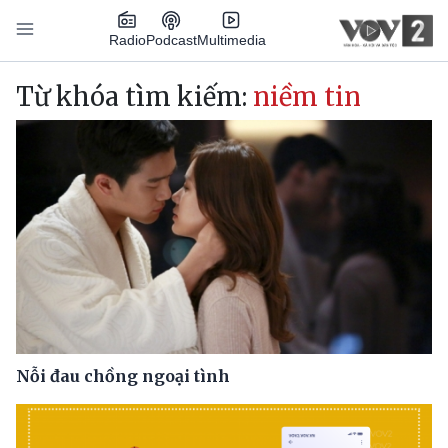
Nhảy đến nội dung
Podcast
Radio
Multimedia
Main navigation
Từ khóa tìm kiếm:
niềm tin
Nỗi đau chồng ngoại tình