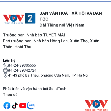
BAN VĂN HOÁ - XÃ HỘI VÀ DÂN
TỘC
Đài Tiếng nói Việt Nam
Trưởng ban: Nhà báo TUYẾT MAI
Phó trưởng ban: Nhà báo Hồng Lan, Xuân Thọ, Xuân
Thân, Hoài Thu
Liên hệ
84-24-39365555
84-24-39342724
41-43 phố Bà Triệu, phường Cửa Nam, TP. Hà Nội
Phát triển và vận hành bởi SolidTech
Mạng xã hội
Theo dõi: