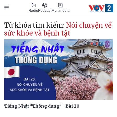
Nhảy đến nội dung
Podcast
Radio
Multimedia
Main navigation
Từ khóa tìm kiếm:
Nói chuyện về
sức khỏe và bệnh tật
Tiếng Nhật "Thông dụng" - Bài 20