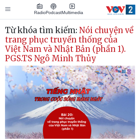
Nhảy đến nội dung
Podcast
Radio
Multimedia
Main navigation
Từ khóa tìm kiếm:
Nói chuyện về
trang phục truyền thống của
Việt Nam và Nhật Bản (phần 1).
PGS.TS Ngô Minh Thủy