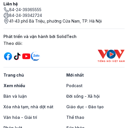
Liên hệ
84-24-39365555
84-24-39342724
41-43 phố Bà Triệu, phường Cửa Nam, TP. Hà Nội
Phát triển và vận hành bởi SolidTech
Mạng xã hội
Theo dõi:
Trang chủ
Mới nhất
Xem nhiều
Podcast
Bàn và luận
Đời sống - Xã hội
Xóa nhà tạm, nhà dột nát
Giáo dục - Đào tạo
Văn hóa - Giải trí
Thể thao
Pháp luật
Sức khỏe