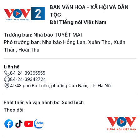
BAN VĂN HOÁ - XÃ HỘI VÀ DÂN
TỘC
Đài Tiếng nói Việt Nam
Trưởng ban: Nhà báo TUYẾT MAI
Phó trưởng ban: Nhà báo Hồng Lan, Xuân Thọ, Xuân
Thân, Hoài Thu
Liên hệ
84-24-39365555
84-24-39342724
41-43 phố Bà Triệu, phường Cửa Nam, TP. Hà Nội
Phát triển và vận hành bởi SolidTech
Mạng xã hội
Theo dõi: