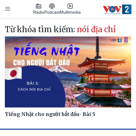
Nhảy đến nội dung
Podcast
Radio
Multimedia
Main navigation
Từ khóa tìm kiếm:
nói địa chỉ
Tiếng Nhật cho người bắt đầu- Bài 5