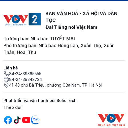
BAN VĂN HOÁ - XÃ HỘI VÀ DÂN
TỘC
Đài Tiếng nói Việt Nam
Trưởng ban: Nhà báo TUYẾT MAI
Phó trưởng ban: Nhà báo Hồng Lan, Xuân Thọ, Xuân
Thân, Hoài Thu
Liên hệ
84-24-39365555
84-24-39342724
41-43 phố Bà Triệu, phường Cửa Nam, TP. Hà Nội
Phát triển và vận hành bởi SolidTech
Mạng xã hội
Theo dõi: