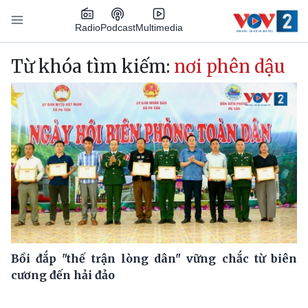
Nhảy đến nội dung
Podcast
Radio
Multimedia
Main navigation
Từ khóa tìm kiếm:
nơi phên dậu
Bồi đắp "thế trận lòng dân" vững chắc từ biên
cương đến hải đảo