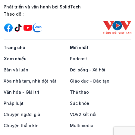
Phát triển và vận hành bởi SolidTech
Mạng xã hội
Theo dõi:
Trang chủ
Mới nhất
Xem nhiều
Podcast
Bàn và luận
Đời sống - Xã hội
Xóa nhà tạm, nhà dột nát
Giáo dục - Đào tạo
Văn hóa - Giải trí
Thể thao
Pháp luật
Sức khỏe
Chuyện người già
VOV2 kết nối
Chuyện thầm kín
Multimedia