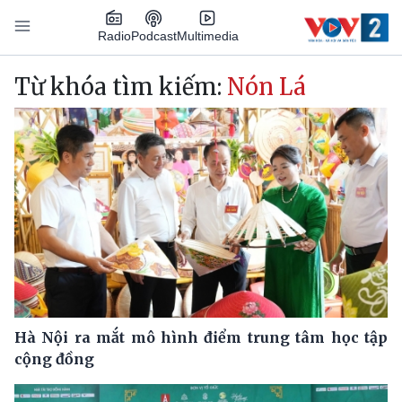
Nhảy đến nội dung
Podcast
Radio
Multimedia
Main navigation
Từ khóa tìm kiếm:
Nón Lá
Hà Nội ra mắt mô hình điểm trung tâm học tập
cộng đồng