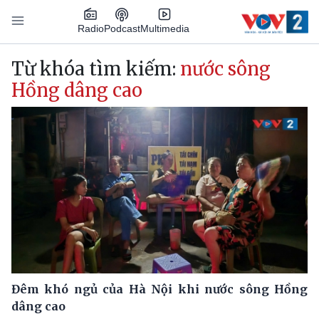
Nhảy đến nội dung
Podcast
Radio
Multimedia
Main navigation
Từ khóa tìm kiếm:
nước sông
Hồng dâng cao
Đêm khó ngủ của Hà Nội khi nước sông Hồng
dâng cao