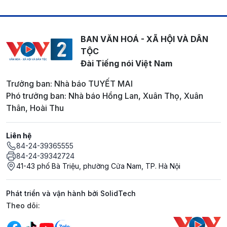
BAN VĂN HOÁ - XÃ HỘI VÀ DÂN
TỘC
Đài Tiếng nói Việt Nam
Trưởng ban: Nhà báo TUYẾT MAI
Phó trưởng ban: Nhà báo Hồng Lan, Xuân Thọ, Xuân
Thân, Hoài Thu
Liên hệ
84-24-39365555
84-24-39342724
41-43 phố Bà Triệu, phường Cửa Nam, TP. Hà Nội
Phát triển và vận hành bởi SolidTech
Mạng xã hội
Theo dõi: