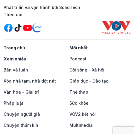
Phát triển và vận hành bởi SolidTech
Mạng xã hội
Theo dõi:
Trang chủ
Mới nhất
Xem nhiều
Podcast
Bàn và luận
Đời sống - Xã hội
Xóa nhà tạm, nhà dột nát
Giáo dục - Đào tạo
Văn hóa - Giải trí
Thể thao
Pháp luật
Sức khỏe
Chuyện người già
VOV2 kết nối
Chuyện thầm kín
Multimedia