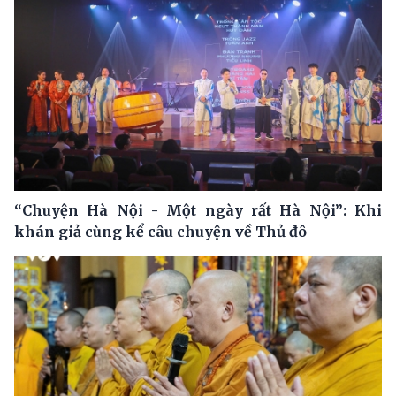
“Chuyện Hà Nội - Một ngày rất Hà Nội”: Khi
khán giả cùng kể câu chuyện về Thủ đô