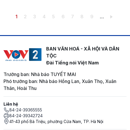
Pagination
Trang hiện thời
Trang
Trang
Trang
Trang
Trang
Trang
Trang
Trang
1
2
3
4
5
6
7
8
9
…
BAN VĂN HOÁ - XÃ HỘI VÀ DÂN
TỘC
Đài Tiếng nói Việt Nam
Trưởng ban: Nhà báo TUYẾT MAI
Phó trưởng ban: Nhà báo Hồng Lan, Xuân Thọ, Xuân
Thân, Hoài Thu
Liên hệ
84-24-39365555
84-24-39342724
41-43 phố Bà Triệu, phường Cửa Nam, TP. Hà Nội