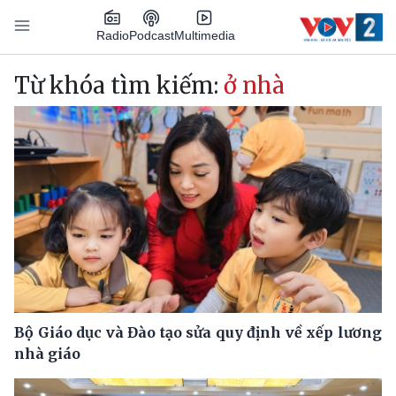
Nhảy đến nội dung
Podcast
Radio
Multimedia
Main navigation
Từ khóa tìm kiếm:
ở nhà
Bộ Giáo dục và Đào tạo sửa quy định về xếp lương
nhà giáo