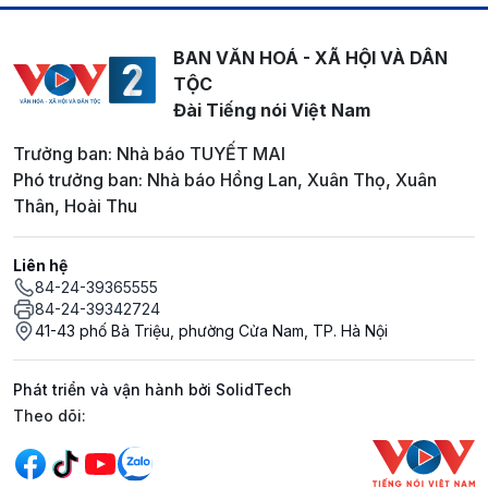
BAN VĂN HOÁ - XÃ HỘI VÀ DÂN
TỘC
Đài Tiếng nói Việt Nam
Trưởng ban: Nhà báo TUYẾT MAI
Phó trưởng ban: Nhà báo Hồng Lan, Xuân Thọ, Xuân
Thân, Hoài Thu
Liên hệ
84-24-39365555
84-24-39342724
41-43 phố Bà Triệu, phường Cửa Nam, TP. Hà Nội
Phát triển và vận hành bởi SolidTech
Mạng xã hội
Theo dõi: